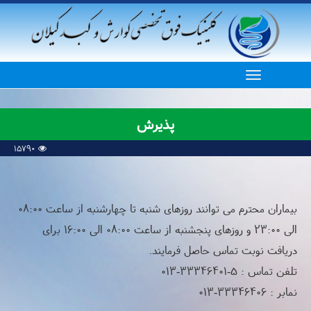
پذیرش
15790
بیماران محترم می توانند روزهای شنبه تا چهارشنبه از ساعت 08:00
الی 23:00 و روزهای پنجشنبه از ساعت 08:00 الی 16:00 برای
دریافت نوبت تماس حاصل فرمایند.
تلفن تماس : 5-33346401-013
نمابر : 33346406-013