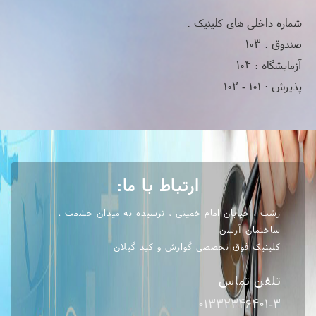
شماره داخلی های کلینیک :
صندوق : 103
آزمایشگاه : 104
پذیرش : 101 - 102
ارتباط با ما:
رشت ، خیابان امام خمینی ، نرسیده به میدان حشمت ،
ساختمان آرسن
کلینیک فوق تخصصی گوارش و کبد گیلان
تلفن تماس
01332346401-3