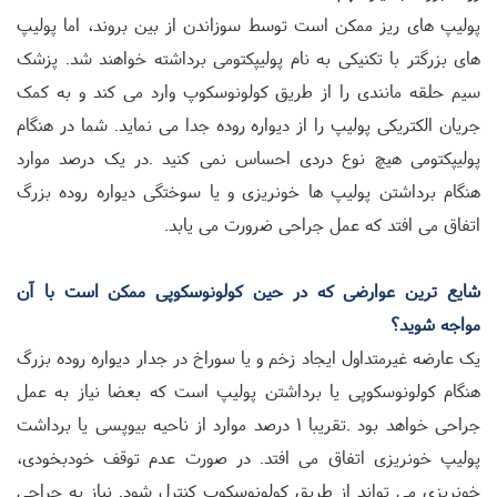
پولیپ های ریز ممکن است توسط سوزاندن از بین بروند، اما پولیپ
های بزرگتر با تکنیکی به نام پولیپکتومی برداشته خواهند شد. پزشک
سیم حلقه مانندی را از طریق کولونوسکوپ وارد می کند و به کمک
جریان الکتریکی پولیپ را از دیواره روده جدا می نماید. شما در هنگام
پولیپکتومی هیچ نوع دردی احساس نمی کنید
.
در یک درصد موارد
هنگام برداشتن پولیپ ها خونریزی و یا سوختگی دیواره روده بزرگ
اتفاق می افتد که عمل جراحی ضرورت می یابد
.
شایع ترین عوارضی که در حین کولونوسکوپی ممکن است با آن
مواجه شوید؟
یک عارضه غیرمتداول ایجاد زخم و یا سوراخ در جدار دیواره روده بزرگ
هنگام کولونوسکوپی یا برداشتن پولیپ است که بعضا نیاز به عمل
جراحی خواهد بود
.
تقریبا 1 درصد موارد از ناحیه بیوپسی یا برداشت
پولیپ خونریزی اتفاق می افتد. در صورت عدم توقف خودبخودی،
خونریزی می تواند از طریق کولونوسکوپ کنترل شود. نیاز به جراحی