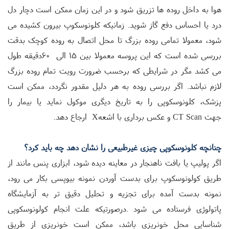
هوا به داخل روده ها تزریق شود و در این زمان ممکن است دچار دل
درد یا احساس دفع گاز شوید. زمانیکه کلونوسکوپ بیرون کشیده می
شود، معمولا تمامی روده بزرگ تا محل اتصال به روده کوچک بدقت
بررسی شده است که این پروسه معمولا بین 15 الی
60
دقیقه طول
می کشد مگر در شرایطی که برحسب ضرورت رویت تمام روده بزرگ
لازم نباشد. اگر بررسی روده به هر دلیل مقدور نگردد، ممکن است
پزشک، کلونوسکوپی را به تاریخ دیگری موکول نماید یا بیمار را
جهت
CT Scan
و عکس برداری با اشعه
X
ارجاع دهد
.
چنانچه کلونوسکوپی چیزی غیرطبیعی را نشان دهد چه باید کرد؟
اگر پولیپ یا بافت ناهنجار در معاینه دیده شود، ابزاری پنس مانند از
طریق کولونوسکوپ برای بدست آوردن نمونه بیوپسی بکار می رود،
نمونه بدست آمده برای تجزیه و تحلیل دقیق تر به آزمایشگاه
پاتولوژی فرستاده می شود
.
درصورتیکه علت انجام کولونوسکوپی
شناسایی محل خونریزی باشد، ممکن است خونریزی از طریق