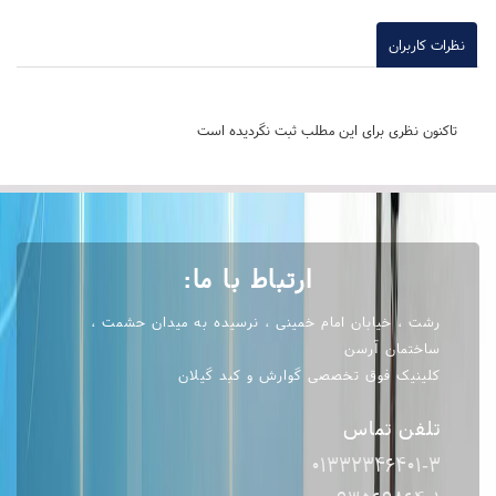
نظرات کاربران
ارسال نظر
تاکنون نظری برای این مطلب ثبت نگردیده است
ارتباط با ما:
رشت ، خیابان امام خمینی ، نرسیده به میدان حشمت ،
ساختمان آرسن
کلینیک فوق تخصصی گوارش و کبد گیلان
تلفن تماس
01332346401-3