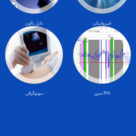
فیبرواسکن
دابل بالون
PH متری
سونوگرافی