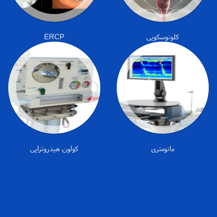
کلونوسکوپی
ERCP
مانومتری
کولون هیدروتراپی